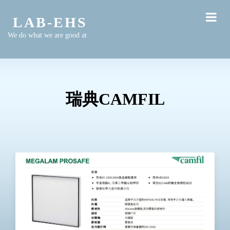
LAB-EHS
We do what we are good at
瑞典CAMFIL