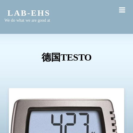
LAB-EHS
We do what we are good at
德国TESTO