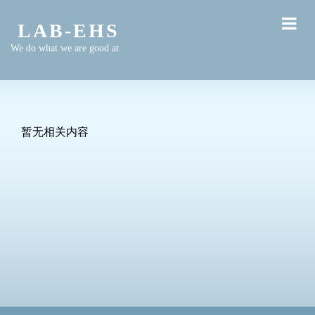
LAB-EHS
We do what we are good at
暂无相关内容